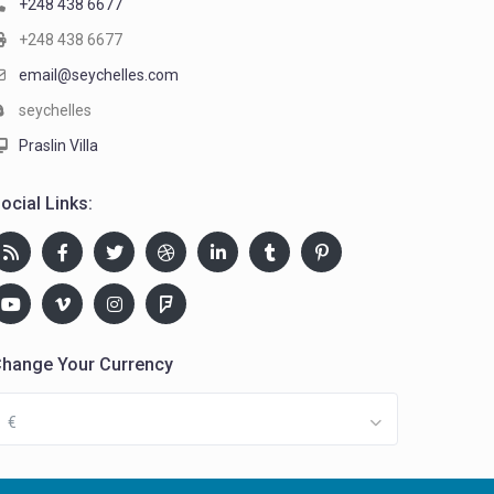
+248 438 6677
+248 438 6677
email@seychelles.com
seychelles
Praslin Villa
ocial Links:
hange Your Currency
€