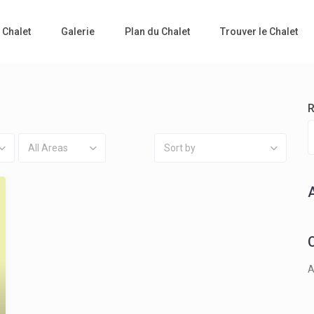
 Chalet
Galerie
Plan du Chalet
Trouver le Chalet
R
All Areas
Sort by
A