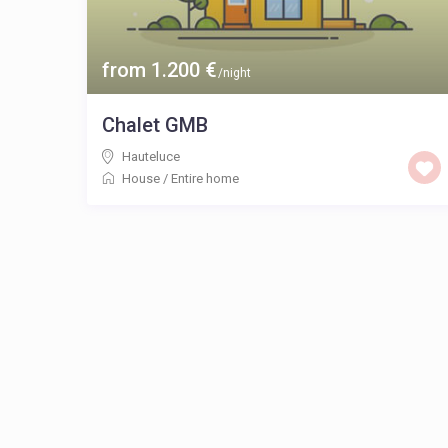
from 1.200 €
/night
Chalet GMB
Hauteluce
House
/
Entire home