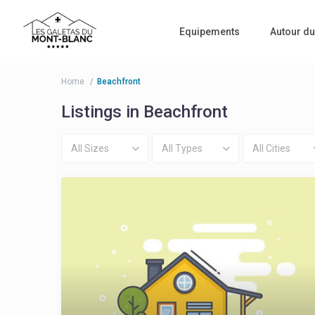
Equipements
Autour du
Home
Beachfront
Listings in Beachfront
All Sizes
All Types
All Cities