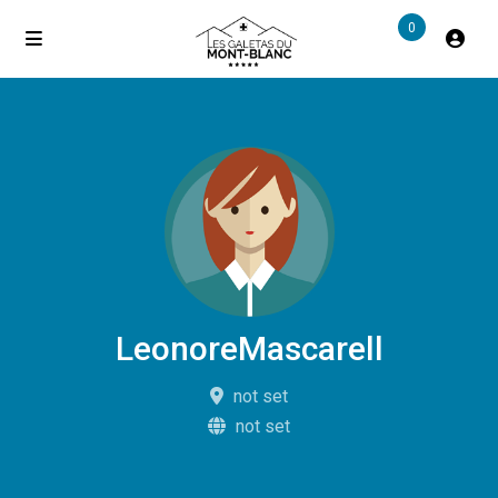
0
LeonoreMascarell
not set
not set